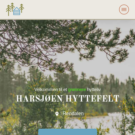
Velkommen til et
grønnere
hytteliv
HARSJØEN HYTTEFELT
Rendalen