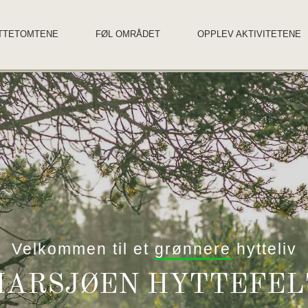
TTETOMTENE
FØL OMRÅDET
OPPLEV AKTIVITETENE
Velkommen til et
grønnere
hytteliv
HARSJØEN HYTTEFEL